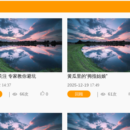
关注 专家教你避坑
黄瓜里的“拇指姑娘”
2
2025-12-19
14:37
17:49
66次
0
回顾
61次