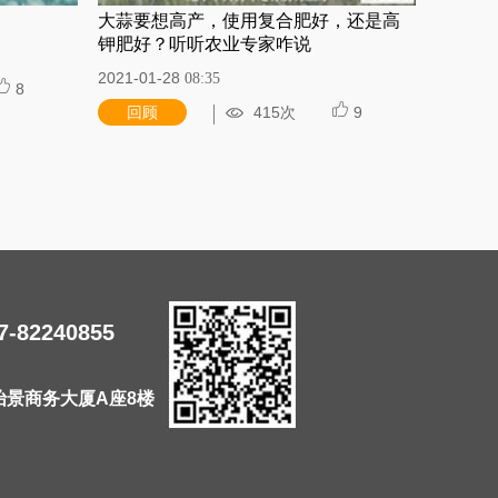
大蒜要想高产，使用复合肥好，还是高
钾肥好？听听农业专家咋说
2021-01-28
08:35
8
回顾
415次
9
7-82240855
怡景商务大厦A座8楼