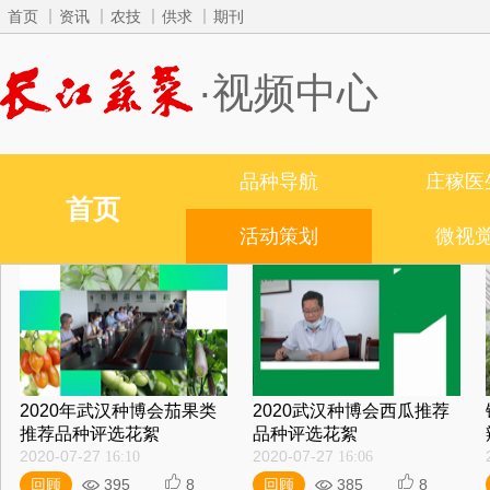
首页
资讯
农技
供求
期刊
·视频中心
品种导航
庄稼医
首页
活动策划
微视
2020年武汉种博会茄果类
2020武汉种博会西瓜推荐
推荐品种评选花絮
品种评选花絮
2020-07-27
2020-07-27
16:10
16:06
回顾
395
8
回顾
385
8