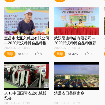
宜昌市比亚久种业有限公司
武汉昂达种苗有限公司—
—2020武汉种博会品种推
2020武汉种博会品种推荐
荐直播
2020-07-09
2020-07-09
08:45
08:24
回顾
517
8
回顾
425
9
2018中国国际农业机械博
清晨农田美丽家乡
览会
2019-03-22
2019-02-19
17:10
11:29