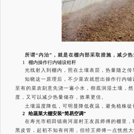
所谓“内治”，就是在棚内部采取措施，减少
1 棚内操作行内铺设秸秆
光线射入到棚内，照在土壤表层，热量随之传
知晓这一原理后，不少菜农就想出操作行内铺
至有的菜农刻意先浇一遍小水，彻底润湿土壤，然
度，又可以减少热量储存，效果更佳。
土壤温度降低，可明显降低夜温，避免植株徒
2 给蔬菜大棚安装“简易空调”
在寿光市稻田镇南河崖村王友昌师傅的棚里，
黑皮管，起初不知有何用，但经王师傅一点恍然大