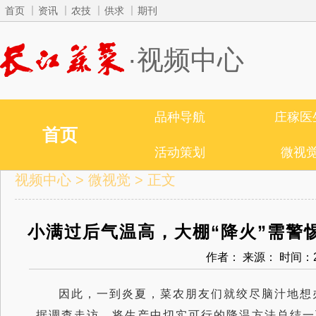
首页
资讯
农技
供求
期刊
·视频中心
品种导航
庄稼医
首页
活动策划
微视
视频中心
>
微视觉
> 正文
小满过后气温高，大棚“降火”需警
作者：
来源：
时间：20
因此，一到炎夏，菜农朋友们就绞尽脑汁地想
据调查走访，将生产中切实可行的降温方法总结一