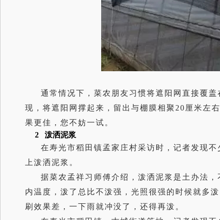
通常情况下，菜农朋友习惯将遮阳网直接覆盖
现，将遮阳网撑起来，留出与棚膜相聚20厘米左
果更佳，您不妨一试。
2 泼洒泥浆
在寿光市稻田镇孟家庄村采访时，记者发现不
上泼洒泥浆。
据菜农孟祥习师傅介绍，泼洒泥浆是土办法，
内温度，泼了总比不泼强，光照很强的时候就多泼
刷效果差，一下雨就冲没了，还得再泼。